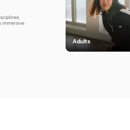
sciplines  
s immersive  
Adults