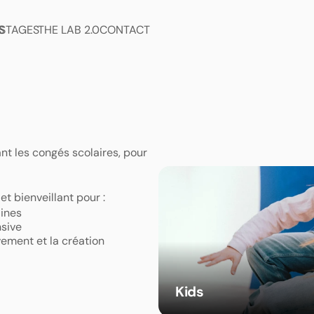
S
STAGES
THE LAB 2.0
CONTACT
t les congés scolaires, pour 
t bienveillant pour : 
ines  
sive  
ement et la création  
Kids